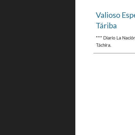
Valioso Esp
Táriba
*** Diario La Nación
Táchira.