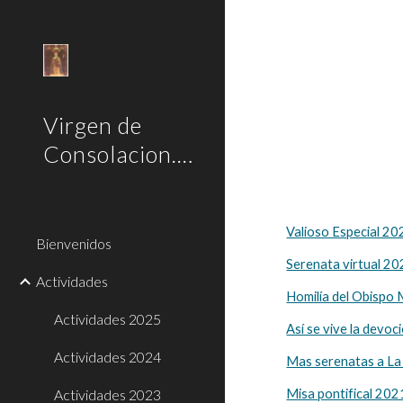
Sk
Virgen de
Consolacion.com
Valioso Especial 20
Bienvenidos
Serenata virtual 20
Actividades
Homilía del Obispo 
Actividades 2025
Así se vive la devoc
Actividades 2024
Mas serenatas a La
Actividades 2023
Misa pontifical 202