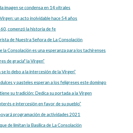
ada imagen se condensa en 14 vitrales
 Virgen: un acto inolvidable hace 54 años
560, comenzó la historia de fe
lorista de Nuestra Señora de La Consolación
de la Consolación es una esperanza para los tachirenses
es de gracia" la Virgen”
a se lo debo a la intercesión de la Virgen”
, dulces y pasteles esperan a los feligreses este domingo
iene su tradición: Dedica su portada a la Virgen
nterés e intercesión en favor de su pueblo”
apoyará programación de actividades 2021
ue de limitan la Basílica de La Consolación