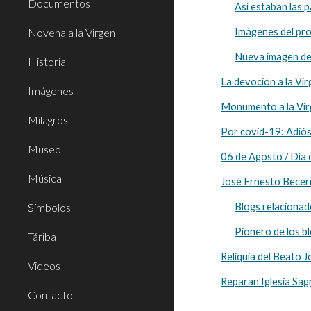
Documentos
Así estaban las p
Novena a la Virgen
Imágenes del pro
Nueva imagen de 
Historia
La devoción a la Vi
Imágenes
Monumento a la Vir
Milagros
Por covid-19: Adiós 
Museo
06 de Agosto / Día 
Música
José Ernesto Becerr
Símbolos
Blogs relacionad
Pionero de los b
Táriba
Reliquia del Beato 
Videos
Reparan Iglesia Sag
Contacto