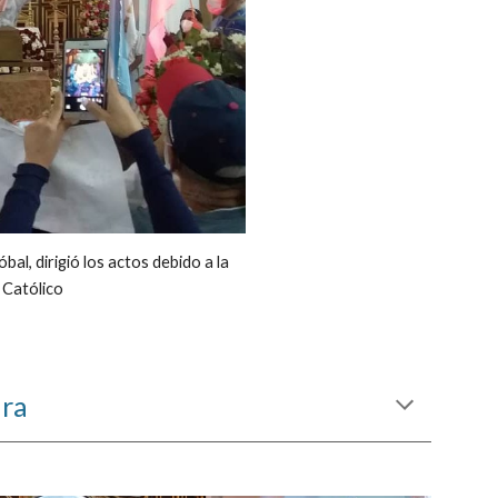
l, dirigió los actos debido a la 
o Católico
ira