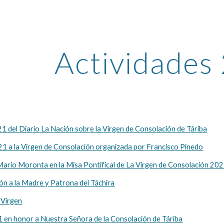
ip to main content
Skip to navigat
Actividades
21 del Diario La Nación sobre la Virgen de Consolación de Táriba
21 a la Virgen de Consolación organizada por Francisco Pinedo
Mario Moronta en la Misa Pontifical de La Virgen de Consolación 20
ión a la Madre y Patrona del Táchira
 Virgen
1 en honor a Nuestra Señora de la Consolación de Táriba