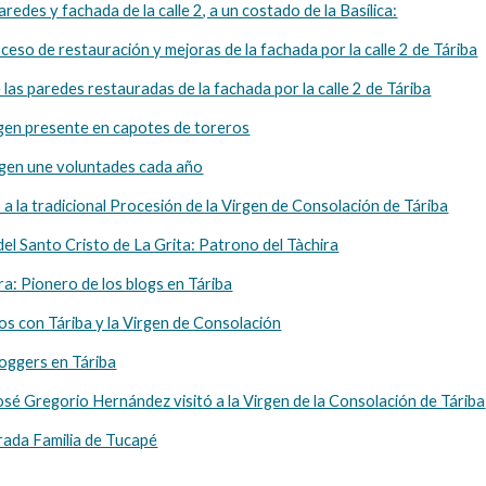
aredes y fachada de la calle 2, a un costado de la Basílica:
ceso de restauración y mejoras de la fachada por la calle 2 de Táriba
las paredes restauradas de la fachada por la calle 2 de Táriba
rgen presente en capotes de toreros
gen une voluntades cada año
a la tradicional Procesión de la Virgen de Consolación de Táriba
del Santo Cristo de La Grita: Patrono del Tàchira
a: Pionero de los blogs en Táriba
os con Táriba y la Virgen de Consolación
loggers en Táriba
José Gregorio Hernández visitó a la Virgen de la Consolación de Táriba
rada Familia de Tucapé