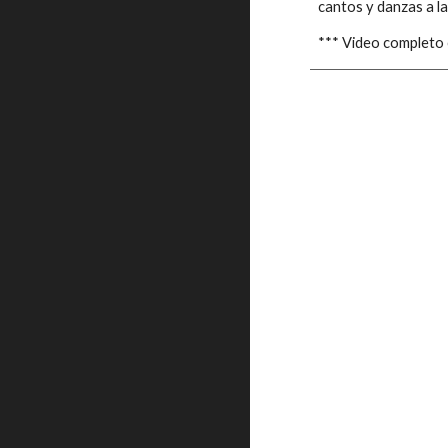
cantos y danzas a l
*** Video completo c