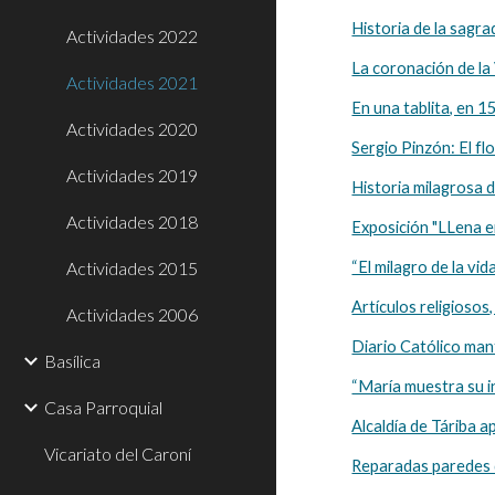
Historia de la sagr
Actividades 2022
La coronación de la
Actividades 2021
En una tablita, en 1
Actividades 2020
Sergio Pinzón: El f
Actividades 2019
Historia milagrosa 
Actividades 2018
Exposición "LLena er
Actividades 2015
“El milagro de la vid
Artículos religiosos
Actividades 2006
Diario Católico mant
Basílica
“María muestra su i
Casa Parroquial
Alcaldía de Táriba 
Vicariato del Caroní
Reparadas paredes q